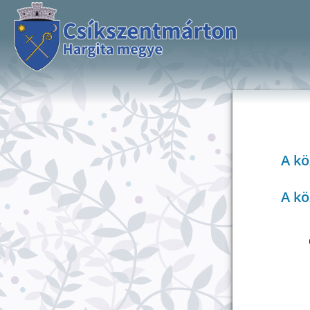
A k
A kö