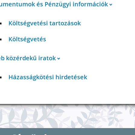
umentumok és Pénzügyi információk
Költségvetési tartozások
Költségvetés
éb közérdekű iratok
Házasságkötési hirdetések