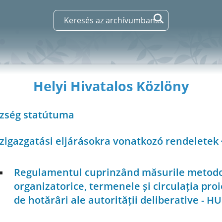
Helyi Hivatalos Közlöny
özség statútuma
zigazgatási eljárásokra vonatkozó rendeletek
Regulamentul cuprinzând măsurile metodo
organizatorice, termenele și circulația proi
de hotărâri ale autorității deliberative - HU