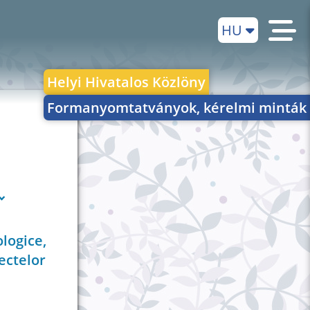
HU
Helyi Hivatalos Közlöny
Formanyomtatványok, kérelmi minták
logice,
ectelor