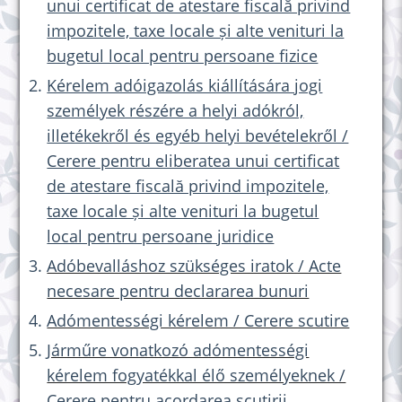
unui certificat de atestare fiscală privind
impozitele, taxe locale și alte venituri la
bugetul local pentru persoane fizice
Kérelem adóigazolás kiállítására jogi
személyek részére a helyi adókról,
illetékekről és egyéb helyi bevételekről /
Cerere pentru eliberatea unui certificat
de atestare fiscală privind impozitele,
taxe locale și alte venituri la bugetul
local pentru persoane juridice
Adóbevalláshoz szükséges iratok / Acte
necesare pentru declararea bunuri
Adómentességi kérelem / Cerere scutire
Járműre vonatkozó adómentességi
kérelem fogyatékkal élő személyeknek /
Cerere pentru acordarea scutirii