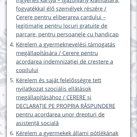
ingyenes kártya – igazolvány kiállítására,
fogyatékkal élő személyek részére /
Cerere pentru eliberarea cardului –
legitimație pentru locuri gratuite de
parcare, pentru persoanele cu handicap
Kérelem a gyermeknevelési támogatás
megállapítására / Cerere pentru
acordarea indemnizației de creștere a
copilului
Kérelem és saját felelősségre tett
nyilatkozat szociális ellátások
megállapításához / CERERE și
DECLARAȚIE PE PROPRIA RĂSPUNDERE
pentru acordarea unor drepturi de
asistență socială
Kérelem a gyermekek állami pótlékának