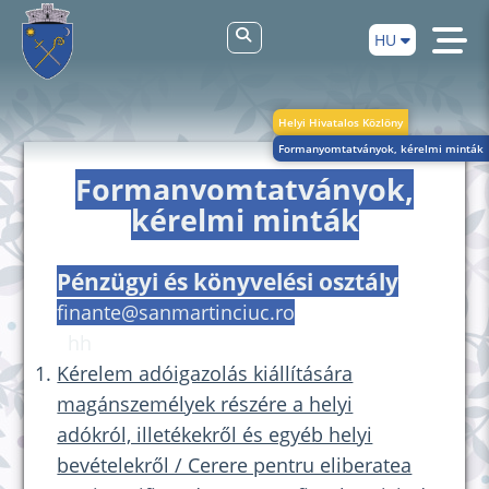
HU
Helyi Hivatalos Közlöny
Formanyomtatványok, kérelmi minták
Formanyomtatványok,
kérelmi minták
Pénzügyi és könyvelési osztály
finante@sanmartinciuc.ro
hh
Kérelem adóigazolás kiállítására
magánszemélyek részére a helyi
adókról, illetékekről és egyéb helyi
bevételekről / Cerere pentru eliberatea