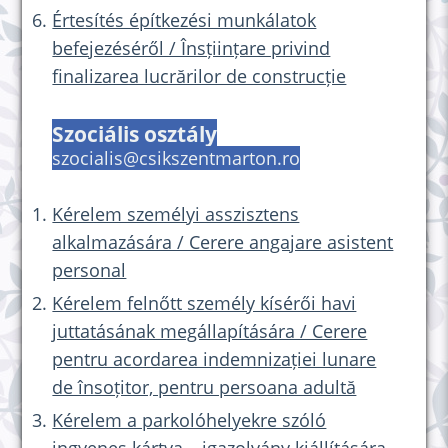
Értesítés építkezési munkálatok
befejezéséről / Însțiințare privind
finalizarea lucrărilor de construcție
Szociális osztály
szocialis@csikszentmarton.ro
Kérelem személyi asszisztens
alkalmazására / Cerere angajare asistent
personal
Kérelem felnőtt személy kísérői havi
juttatásának megállapítására / Cerere
pentru acordarea indemnizației lunare
de însoțitor, pentru persoana adultă
Kérelem a parkolóhelyekre szóló