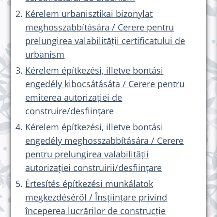
Kérelem urbanisztikai bizonylat
meghosszabbítására / Cerere pentru
prelungirea valabilității certificatului de
urbanism
Kérelem építkezési, illetve bontási
engedély kibocsátásáta / Cerere pentru
emiterea autorizației de
construire/desființare
Kérelem építkezési, illetve bontási
engedély meghosszabbítására / Cerere
pentru prelungirea valabilității
autorizației construirii/desființare
Értesítés építkezési munkálatok
megkezdéséről / Însțiințare privind
începerea lucrărilor de construcție