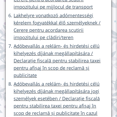
impozitului pe mijlocul de transport
Lakhelyre vonatkozó adómentességi
kérelem fogyatékkal élő személyeknek /
Cerere pentru acordarea scutirii
impozitului pe clădiri/teren
Adóbevallás a reklám- és hirdetési célú
kihelyezés díjának megállapítására /
Declarație fiscală pentru stabilirea taxei
pentru afișaj în scop de reclamă și
publicitate
Adóbevallás a reklám- és hirdetési célú
kihelyezés díjának megállapítására jogi
személyek esetében / Declarație fiscală
pentru stabilirea taxei pentru afișaj în
scop de reclamă și publicitate în cazul