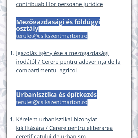
contribuabililor persoane juridice
Mezőgazdasági és földügyi
osztály
terulet@csikszentmarton.ro
Igazolás igénylése a mezőgazdasági
irodától / Cerere pentru adeverință de la
compartimentul agricol
Urbanisztika és építkezés
terulet@csikszentmarton.ro
Kérelem urbanisztikai bizonylat
kiállítására / Cerere pentru eliberarea
ceretificatului de urbanism