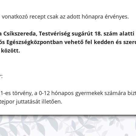
a vonatkozó recept csak az adott hónapra érvényes.
a Csíkszereda, Testvériség sugárút 18. szám alatti
ós Egészségközpontban vehető fel kedden és szerd
 között.
r:
1-es törvény, a 0-12 hónapos gyermekek számára bizt
ejpor juttatását illetően.