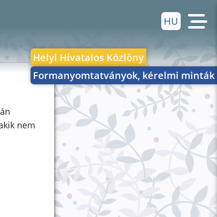
HU
Helyi Hivatalos Közlöny
Formanyomtatványok, kérelmi minták
ján
 akik nem