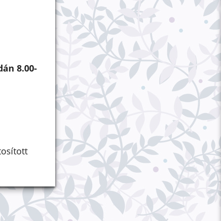
án 8.00-
osított