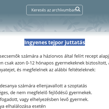
Ingyenes tejpor juttatás
csecsemők számára a háziorvos által felírt recept alap
n csak azon 0-12 hónapos gyermekeknek biztosított,
yatejet, és megfelelnek az alábbi feltételeknek:
desanya számára ellenjavallott a szoptatás
éges, de nem megfelelő fejlődésű gyermekek.
fogadott, vagy elhelyezésben levő gyermek.
ya elhalálozása esetén