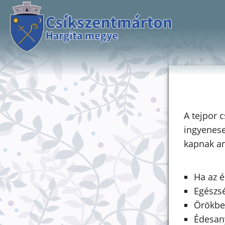
A tejpor 
ingyenese
kapnak an
Ha az é
Egészs
Örökbe
Édesan