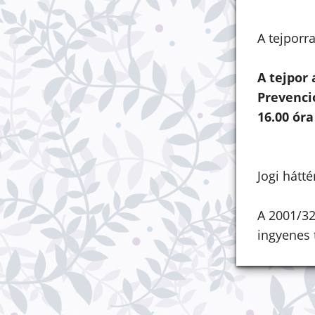
A tejporr
A tejpor 
Prevenci
16.00 óra
Jogi hátté
A 2001/32
ingyenes t