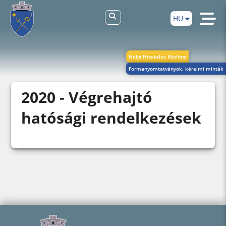
HU
Helyi Hivatalos Közlöny
Formanyomtatványok, kérelmi minták
2020 - Végrehajtó
hatósági rendelkezések