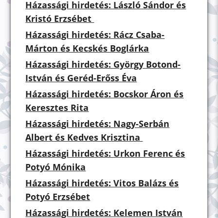
Házassági hirdetés: László Sándor és
Kristó Erzsébet
Házassági hirdetés: Rácz Csaba-
Márton és Kecskés Boglárka
Házassági hirdetés: György Botond-
István és Geréd-Erőss Éva
Házassági hirdetés: Bocskor Áron és
Keresztes Rita
Házassági hirdetés: Nagy-Serbán
Albert és Kedves Krisztina
Házassági hirdetés: Urkon Ferenc és
Potyó Mónika
Házassági hirdetés: Vitos Balázs és
Potyó Erzsébet
Házassági hirdetés: Kelemen István