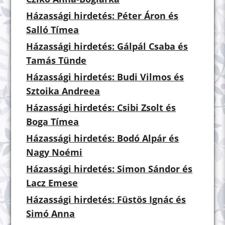
Házassági hirdetés: Péter Áron és
Salló Tímea
Házassági hirdetés: Gálpál Csaba és
Tamás Tünde
Házassági hirdetés: Budi Vilmos és
Sztoika Andreea
Házassági hirdetés: Csibi Zsolt és
Boga Tímea
Házassági hirdetés: Bodó Alpár és
Nagy Noémi
Házassági hirdetés: Simon Sándor és
Lacz Emese
Házassági hirdetés: Füstös Ignác és
Simó Anna