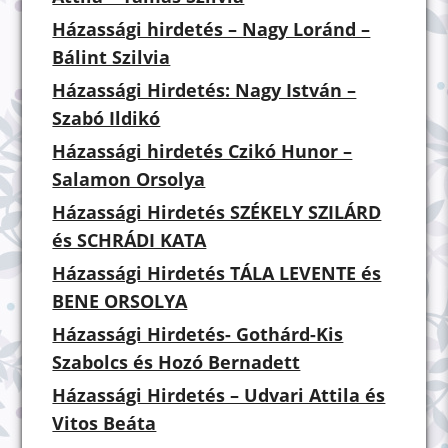
Házassági hirdetés – Nagy Loránd –
Bálint Szilvia
Házassági Hirdetés: Nagy István –
Szabó Ildikó
Házassági hirdetés Czikó Hunor –
Salamon Orsolya
Házassági Hirdetés SZÉKELY SZILÁRD
és SCHRÁDI KATA
Házassági Hirdetés TÁLA LEVENTE és
BENE ORSOLYA
Házassági Hirdetés- Gothárd-Kis
Szabolcs és Hozó Bernadett
Házassági Hirdetés – Udvari Attila és
Vitos Beáta