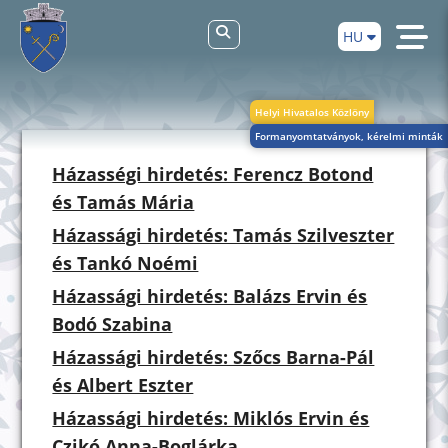
HU
Helyi Hivatalos Közlöny
Formanyomtatványok, kérelmi minták
Házasségi hirdetés: Ferencz Botond
és Tamás Mária
Házassági hirdetés: Tamás Szilveszter
és Tankó Noémi
Házassági hirdetés: Balázs Ervin és
Bodó Szabina
Házassági hirdetés: Szőcs Barna-Pál
és Albert Eszter
Házassági hirdetés: Miklós Ervin és
Czikó Anna-Boglárka