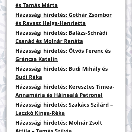
és Tamás Márta
Házassági hirdetés: Gothár Zsombor
és Ravasz Helga-Henrietta
Házassági hirdetés: Balázs-Schrádi
Csanád és Molnár Renáta
Házassági hirdetés: Ötvös Ferenc és
Gráncsa Katalin
Házassági hirdetés: Budi Mihály és
Budi Réka
Házassági hirdetés: Keresztes Timea-
Annamária és Hăineală Petronel
Házassági hirdetés: Szakács Szilárd –
Laczkó Kinga-Réka
Házassági hirdetés: Molnár Zsolt
Attila – Tamás Szilvia