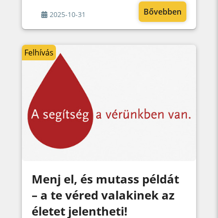
Bővebben
2025-10-31
Felhívás
Menj el, és mutass példát
– a te véred valakinek az
életet jelentheti!