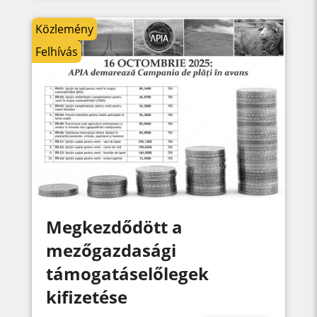
Közlemény
Felhívás
Megkezdődött a
mezőgazdasági
támogatáselőlegek
kifizetése