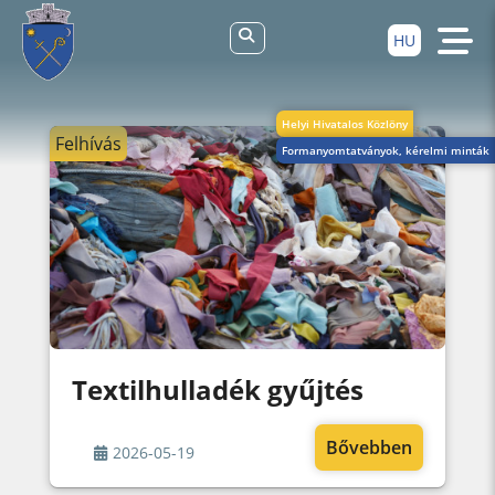
HU
Helyi Hivatalos Közlöny
Felhívás
Formanyomtatványok, kérelmi minták
Textilhulladék gyűjtés
Bővebben
2026-05-19