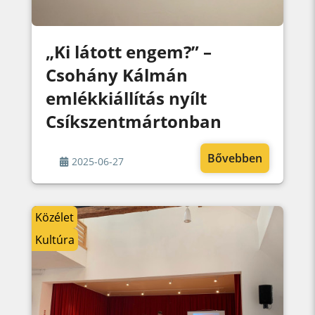
„Ki látott engem?” –
Csohány Kálmán
emlékkiállítás nyílt
Csíkszentmártonban
Bővebben
2025-06-27
Közélet
Kultúra