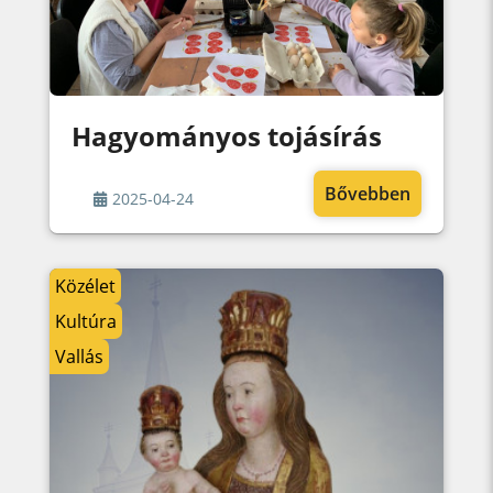
Hagyományos tojásírás
Bővebben
2025-04-24
Közélet
Kultúra
Vallás