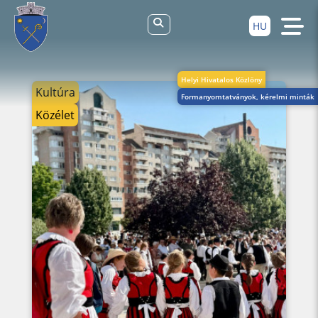
HU
Helyi Hivatalos Közlöny
Kultúra
Formanyomtatványok, kérelmi minták
Közélet