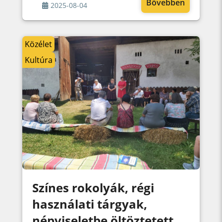
Bővebben
2025-08-04
Közélet
Kultúra
Színes rokolyák, régi
használati tárgyak,
népviseletbe öltöztetett