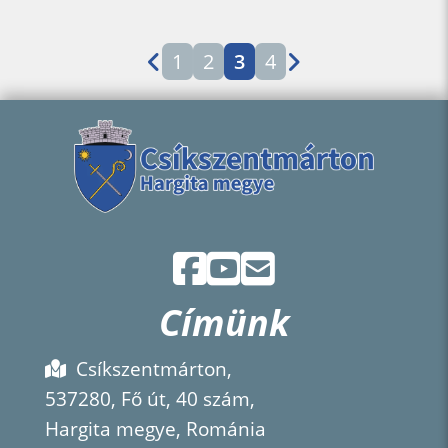
1
2
3
4
Címünk
Csíkszentmárton,
537280, Fő út, 40 szám,
Hargita megye, Románia