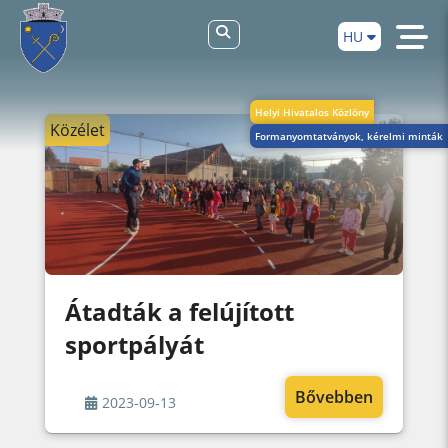
HU
Helyi Hivatalos Közlöny
Közélet
Formanyomtatványok, kérelmi minták
Átadták a felújított
sportpályát
Bővebben
2023-09-13