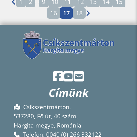
1
2
9
10
11
12
13
14
15
...
16
17
18
Címünk
Csíkszentmárton,
537280, Fő út, 40 szám,
Hargita megye, Románia
Telefon: 0040 (0) 266 332122