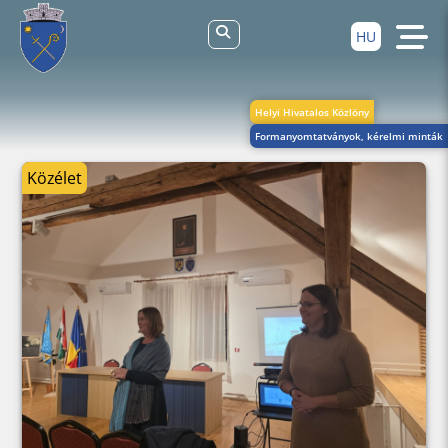
HU
Helyi Hivatalos Közlöny
Formanyomtatványok, kérelmi minták
Közélet