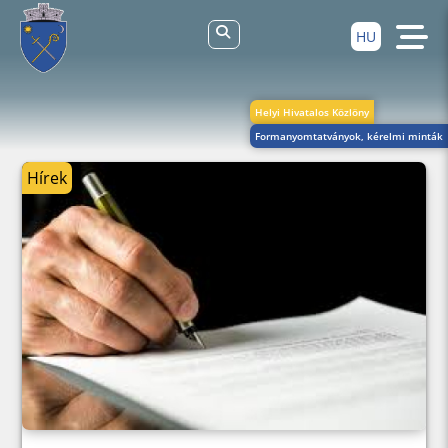
HU
Helyi Hivatalos Közlöny
Formanyomtatványok, kérelmi minták
Hírek