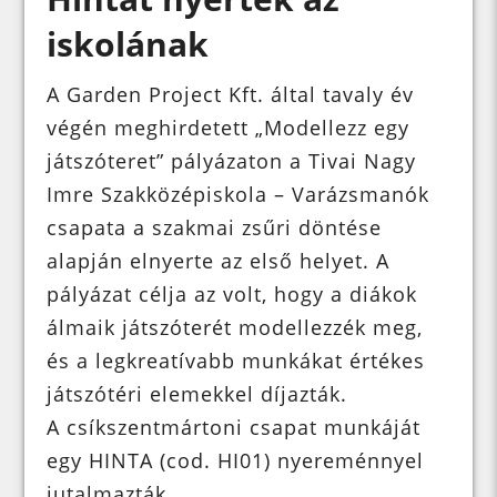
iskolának
A Garden Project Kft. által tavaly év
végén meghirdetett „Modellezz egy
játszóteret” pályázaton a Tivai Nagy
Imre Szakközépiskola – Varázsmanók
csapata a szakmai zsűri döntése
alapján elnyerte az első helyet. A
pályázat célja az volt, hogy a diákok
álmaik játszóterét modellezzék meg,
és a legkreatívabb munkákat értékes
játszótéri elemekkel díjazták.
A csíkszentmártoni csapat munkáját
egy HINTA (cod. HI01) nyereménnyel
jutalmazták.