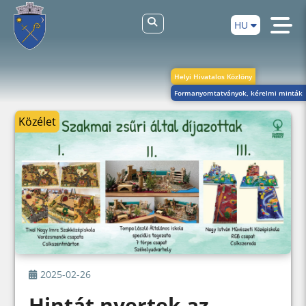
HU
Helyi Hivatalos Közlöny
Formanyomtatványok, kérelmi minták
Közélet
2025-02-26
Hintát nyertek az