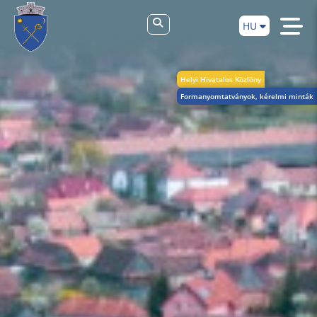
HU
Helyi Hivatalos Közlöny
Formanyomtatványok, kérelmi minták